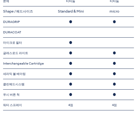
본체
티타늄
티타늄
Shape / 헤드사이즈
Standard & Mini
micro
DURAGRIP
●
●
DURACOAT
마이크로 필터
●
글래스로드 라이트
●
●
Interchangeable Cartridge
●
●
세라믹 볼 베아링
●
●
클린헤드시스템
●
●
푸시 버튼 척
●
●
워터 스프레이
4점
4점