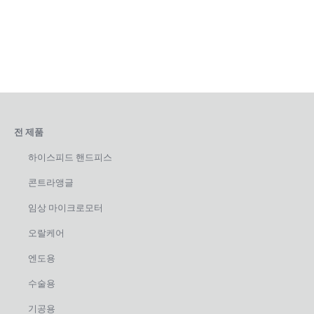
전 제품
하이스피드 핸드피스
콘트라앵글
임상 마이크로모터
오랄케어
엔도용
수술용
기공용