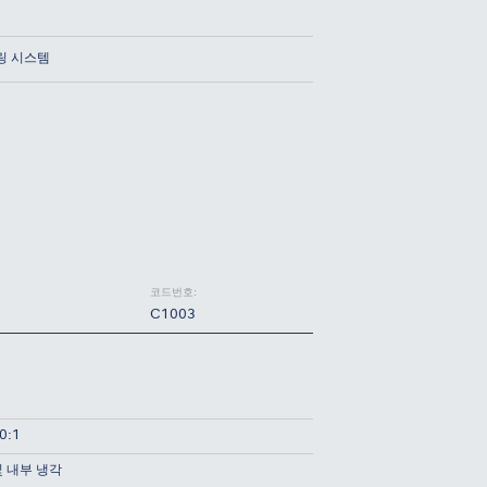
씰링 시스템
코드번호:
C1003
0:1
및 내부 냉각