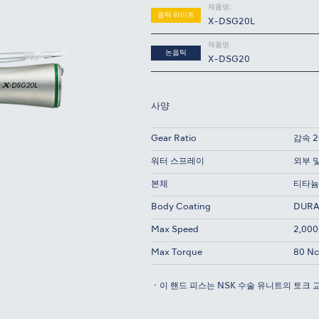
제품명:
옵틱 라이트
X-DSG20L
제품명:
논옵틱
X-DSG20
사양
Gear Ratio
감속 2
워터 스프레이
외부 
본체
티타늄
Body Coating
DUR
Max Speed
2,000
Max Torque
80 N
・이 핸드 피스는 NSK 수술 유니트의 토크 교정에