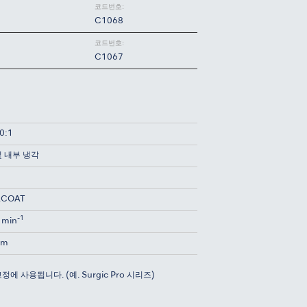
코드번호:
C1068
코드번호:
C1067
0:1
및 내부 냉각
ACOAT
-1
 min
cm
 사용됩니다. (예. Surgic Pro 시리즈)