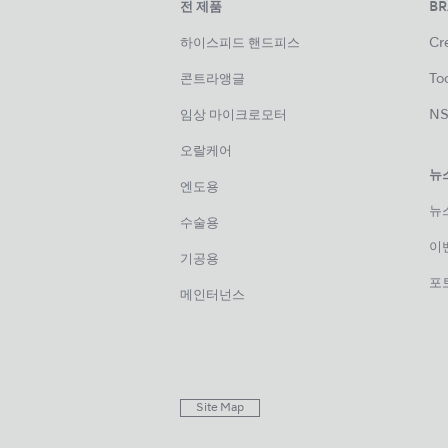
전 제품
B
하이스피드 핸드피스
Cre
콘트라앵글
Too
임상 마이크로모터
NS
오랄케어
뉴
엔도용
뉴
수술용
이
기공용
포
메인터넌스
Site Map