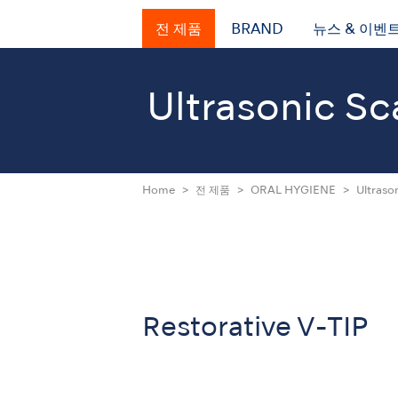
전 제품
BRAND
뉴스 & 이벤
Ultrasonic Sc
Home
전 제품
ORAL HYGIENE
Ultrason
Restorative V-TIP