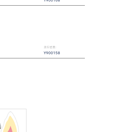
Y900168
코드번호:
Y900158