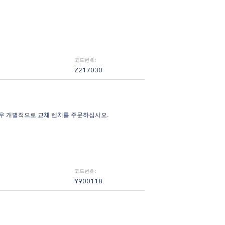
코드번호:
Z217030
경우 개별적으로 교체 렌치를 주문하십시오.
코드번호:
Y900118