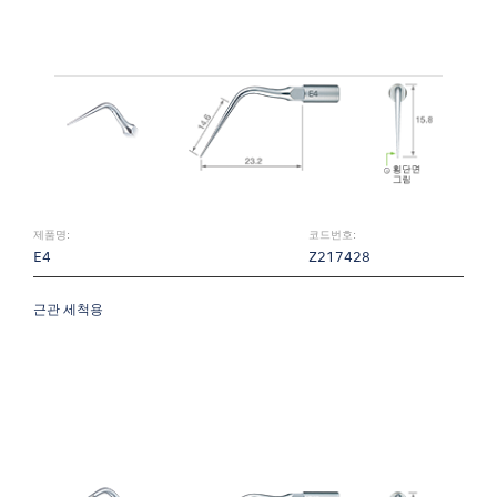
제품명:
코드번호:
E4
Z217428
근관 세척용