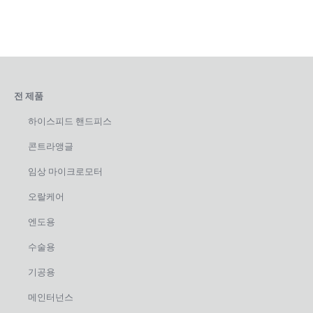
전 제품
하이스피드 핸드피스
콘트라앵글
임상 마이크로모터
오랄케어
엔도용
수술용
기공용
메인터넌스