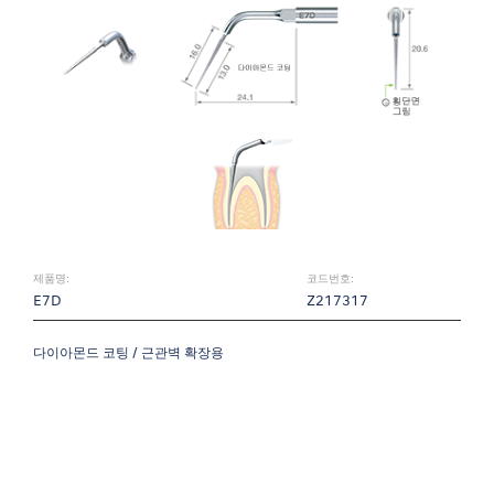
제품명:
코드번호:
E7D
Z217317
다이아몬드 코팅 / 근관벽 확장용