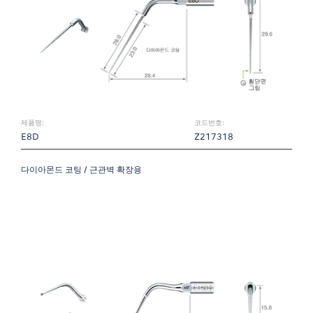
제품명:
코드번호:
E8D
Z217318
다이아몬드 코팅 / 근관벽 확장용