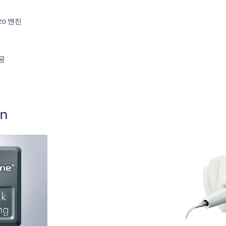
zo 엔진
공
on