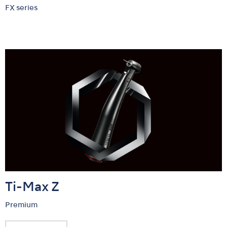
FX series
Ti-Max Z
Premium