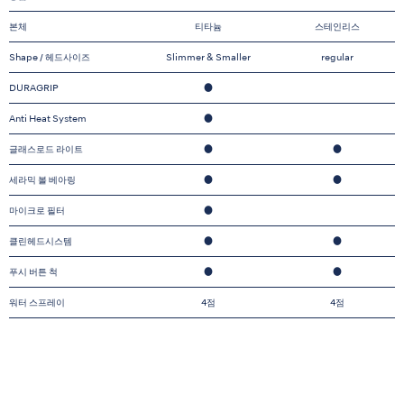
본체
티타늄
스테인리스
Shape / 헤드사이즈
Slimmer & Smaller
regular
DURAGRIP
●
Anti Heat System
●
글래스로드 라이트
●
●
세라믹 볼 베아링
●
●
마이크로 필터
●
클린헤드시스템
●
●
푸시 버튼 척
●
●
워터 스프레이
4점
4점