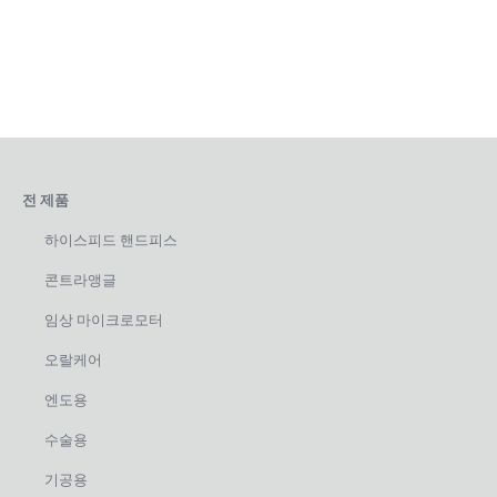
전 제품
하이스피드 핸드피스
콘트라앵글
임상 마이크로모터
오랄케어
엔도용
수술용
기공용