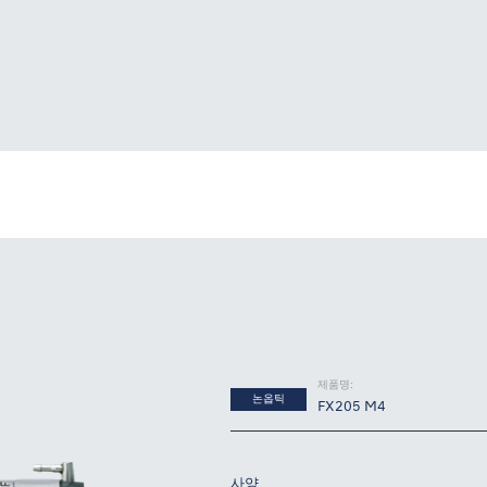
제품명:
논옵틱
FX205 M4
사양