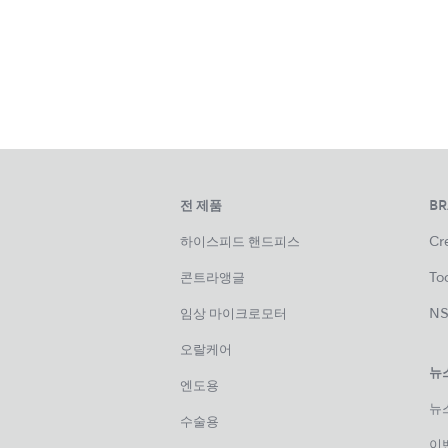
전 제품
B
하이스피드 핸드피스
Cre
콘트라앵글
Too
임상 마이크로모터
NS
오랄케어
뉴
엔도용
뉴
수술용
이