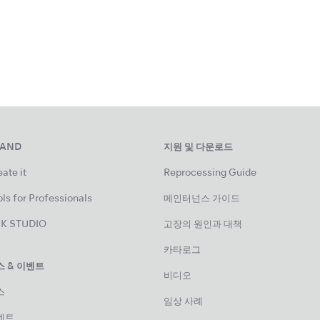
RAND
지원 및 다운로드
ate it
Reprocessing Guide
ls for Professionals
메인터넌스 가이드
K STUDIO
고장의 원인과 대책
카타로그
스 & 이벤트
비디오
스
임상 사례
벤트