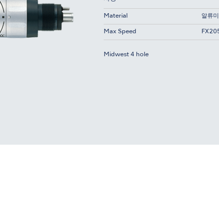
Material
알류미
Max Speed
FX205
Midwest 4 hole