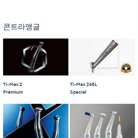
콘트라앵글
Ti-Max Z
Ti-Max Z45L
Premium
Special