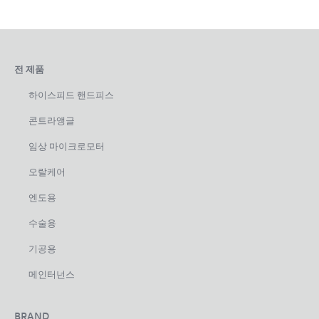
전 제품
하이스피드 핸드피스
콘트라앵글
임상 마이크로모터
오랄케어
엔도용
수술용
기공용
메인터넌스
BRAND